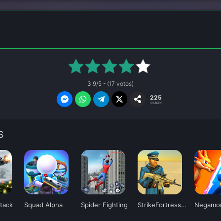
3.9/5 - (17 votos)
225
SHARES
S
ttack
Squad Alpha
Spider Fighting
StrikeFortressBox