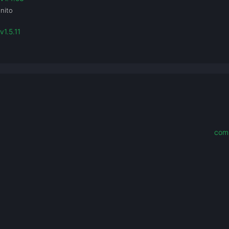
inito
v1.5.11
com.