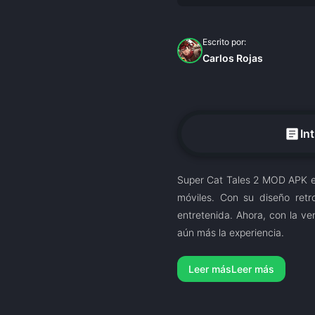
Escrito por:
Carlos Rojas
article
In
Super Cat Tales 2 MOD APK es
móviles. Con su diseño retr
entretenida. Ahora, con la v
aún más la experiencia.
Leer más