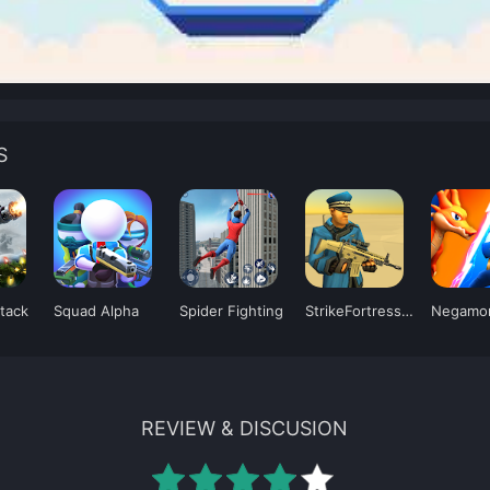
S
ttack
Squad Alpha
Spider Fighting
StrikeFortressBox
REVIEW & DISCUSION