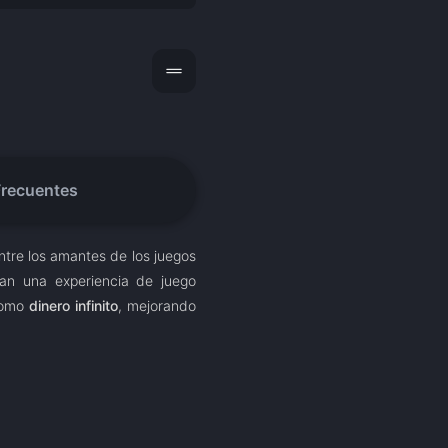
drag_handle
Frecuentes
tre los amantes de los juegos
can una experiencia de juego
 como
dinero infinito
, mejorando