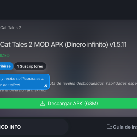
Cat Tales 2
Cat Tales 2 MOD APK (Dinero infinito) v1.5.11
IZED
1 Suscriptores
ibirse
 y recibe notificaciones al
Cat Tales 2 MOD APK
! Disfruta de niveles desbloqueados, habilidades espe
×
e actualice!
ve la diversión al máximo!
download
Descargar APK (63M)
install_desktop
OD INFO
Guía de In