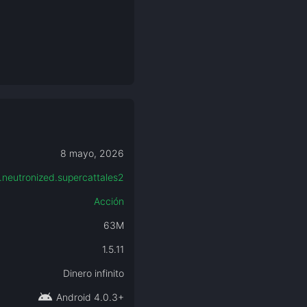
8 mayo, 2026
neutronized.supercattales2
Acción
63M
1.5.11
Dinero infinito
android
Android 4.0.3+