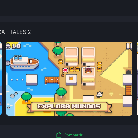
CAT TALES 2
ios_share
Compartir