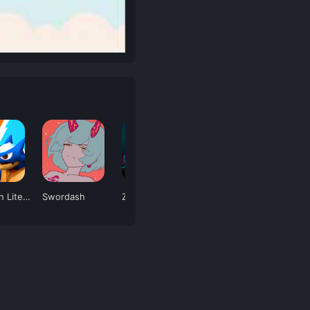
Negamon Lite: Monster Battle
Swordash
Zombie Forest 3
Tomorrow