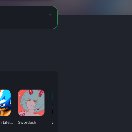
Negamon Lite: Monster Battle
Swordash
Zombie Forest 3
Tomorrow